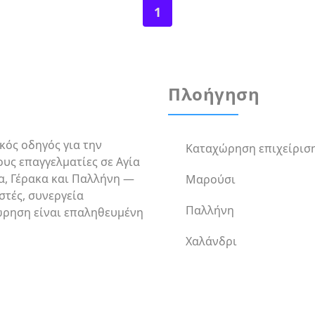
1
Πλοήγηση
ικός οδηγός για την
Καταχώρηση επιχείρισ
υς επαγγελματίες σε Αγία
α, Γέρακα και Παλλήνη —
Μαρούσι
στές, συνεργεία
Παλλήνη
ώρηση είναι επαληθευμένη
Χαλάνδρι