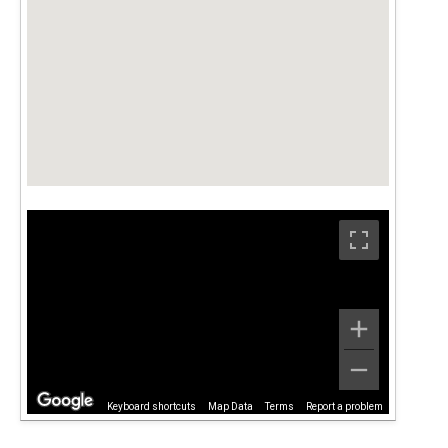
Keyboard shortcuts
Map Data
Terms
Report a problem