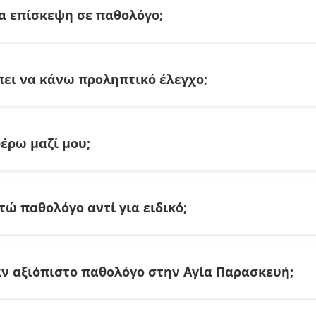
ια επίσκεψη σε παθολόγο;
α ιδιωτική επίσκεψη κυμαίνεται συνήθως από 40 έως 70 ε
η επίσκεψη συνήθως περιλαμβάνεται λήψη ιστορικού και κ
ει να κάνω προληπτικό έλεγχο;
ματία απευθείας για την ακριβή τιμή και τυχόν συμβάσεις
ους ενήλικες συνιστάται ένας γενικός έλεγχος κάθε ένα μ
οί προτείνουν ετήσιο check up με αιματολογικό και καρδι
φέρω μαζί μου;
η όπως υπέρταση ή διαβήτη, η παρακολούθηση γίνεται πι
ε πρόσφατες αιματολογικές εξετάσεις των τελευταίων 6 μη
ς το ιατρικό ιστορικό, λίστα με τα φάρμακα που λαμβάνετ
τώ παθολόγο αντί για ειδικό;
εύσεις. Αυτά βοηθούν τον ιατρό να έχει ολοκληρωμένη ει
ο κατάλληλος πρώτος γιατρός για γενικά συμπτώματα όπ
τη συνολική σας κατάσταση και, αν χρειαστεί, σας παραπέμ
ν αξιόπιστο παθολόγο στην Αγία Παρασκευή;
ως συντονιστής της πρωτοβάθμιας φροντίδας υγείας σας.
ς την ειδικότητα και την εγγραφή στον ιατρικό σύλλογο.