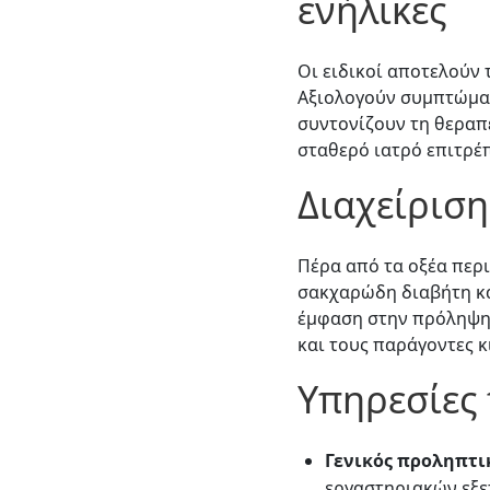
ενήλικες
Οι ειδικοί αποτελούν
Αξιολογούν συμπτώματ
συντονίζουν τη θεραπε
σταθερό ιατρό επιτρέ
Διαχείρισ
Πέρα από τα οξέα περ
σακχαρώδη διαβήτη κα
έμφαση στην πρόληψη 
και τους παράγοντες κ
Υπηρεσίες
Γενικός προληπτικ
εργαστηριακών εξετ