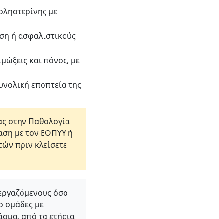
οληστερίνης με
ηση ή ασφαλιστικούς
ώξεις και πόνος, με
υνολική εποπτεία της
τας στην Παθολογία
βαση με τον ΕΟΠΥΥ ή
στών πριν κλείσετε
εργαζόμενους όσο
ο ομάδες με
άσμα, από τα ετήσια