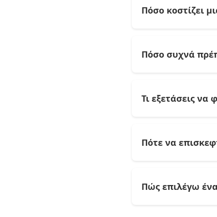
Πόσο κοστίζει μ
Η τυπική αμοιβή γι
ιατρείο. Στην πρώτ
Πόσο συχνά πρέπ
Καλέστε τον επαγγελ
Για τους περισσότερ
τα 40, πολλοί ειδικ
Τι εξετάσεις να 
έχετε χρόνια πάθησ
Καλό είναι να έχετ
Χρήσιμα είναι επίση
Πότε να επισκεφ
παλαιότερες γνωματ
σας.
Ο παθολόγος είναι 
ή πόνος. Αξιολογεί 
Πώς επιλέγω ένα
Λειτουργεί δηλαδή 
Ξεκινήστε ελέγχοντα