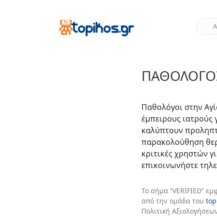
ΠΑΘΟΛΌΓΟΣ
Παθολόγοι στην Αγ
έμπειρους ιατρούς 
καλύπτουν προληπτι
παρακολούθηση θερ
κριτικές χρηστών γι
επικοινωνήστε τηλ
Το σήμα “VERIFIED” εμ
από την ομάδα του
top
Πολιτική Αξιολογήσεων