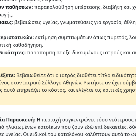
ων παθήσεων:
παρακολούθηση υπέρτασης, διαβήτη και χ
ωγής.
σεις:
βεβαιώσεις υγείας, γνωματεύσεις για εργασία, άθλ
εριστατικών:
εκτίμηση συμπτωμάτων όπως πυρετός, λοιμ
τική καθοδήγηση.
δικότητες:
παραπομπή σε εξειδικευμένους ιατρούς και σ
έξετε:
Βεβαιωθείτε ότι ο ιατρός διαθέτει τίτλο ειδικότη
μένος στον Ιατρικό Σύλλογο Αθηνών. Ρωτήστε αν έχει σύμ
ς αυτό επηρεάζει το κόστος, και ελέγξτε τις κριτικές χρη
ία Παρασκευή:
Η περιοχή συγκεντρώνει τόσο νεότερους 
μό ηλικιωμένων κατοίκων που ζουν εδώ επί δεκαετίες, δύ
ς υγείας. Οι ειδικοί του καταλόγου καλύπτουν αυτό το φ