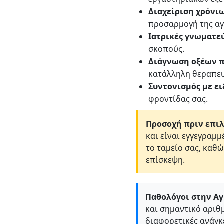
Διαχείριση χρόνι
προσαρμογή της αγ
Ιατρικές γνωματεύ
σκοπούς.
Διάγνωση οξέων π
κατάλληλη θεραπευ
Συντονισμός με ει
φροντίδας σας.
Προσοχή πριν επιλ
και είναι εγγεγραμ
το ταμείο σας, καθώ
επίσκεψη.
Παθολόγοι στην Αγ
και σημαντικό αριθ
διαφορετικές ανάγκε