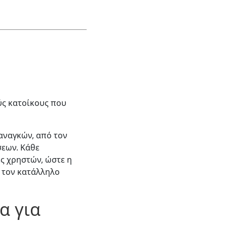
ς κατοίκους που
αναγκών, από τον
σεων. Κάθε
ς χρηστών, ώστε η
ε τον κατάλληλο
α για