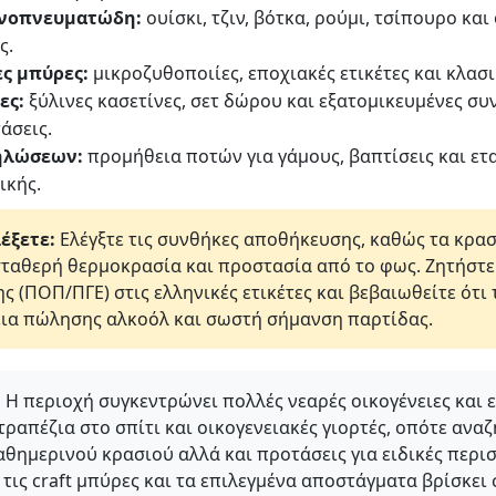
ινοπνευματώδη:
ουίσκι, τζιν, βότκα, ρούμι, τσίπουρο και
ς.
ες μπύρες:
μικροζυθοποιίες, εποχιακές ετικέτες και κλασι
ες:
ξύλινες κασετίνες, σετ δώρου και εξατομικευμένες συν
άσεις.
ηλώσεων:
προμήθεια ποτών για γάμους, βαπτίσεις και ετα
ικής.
έξετε:
Ελέγξτε τις συνθήκες αποθήκευσης, καθώς τα κρασι
αθερή θερμοκρασία και προστασία από το φως. Ζητήστε π
ς (ΠΟΠ/ΠΓΕ) στις ελληνικές ετικέτες και βεβαιωθείτε ότι
εια πώλησης αλκοόλ και σωστή σήμανση παρτίδας.
:
Η περιοχή συγκεντρώνει πολλές νεαρές οικογένειες και
ραπέζια στο σπίτι και οικογενειακές γιορτές, οπότε ανα
αθημερινού κρασιού αλλά και προτάσεις για ειδικές περι
 τις craft μπύρες και τα επιλεγμένα αποστάγματα βρίσκει