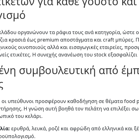
τικετών για κάθε γούστο και
γισμό
κλάδου οργανώνουν τα ράφια τους ανά κατηγορία, ώστε ο
ζια κρασιά έως premium αποστάγματα και craft μπύρες.
νικούς οινοποιούς αλλά και εισαγωγικές εταιρείες, προ
θνείς ετικέτες. Η συνεχής ανανέωση του stock εξασφαλίζει
μένη συμβουλευτική από έμ
ς
 οι υπεύθυνοι προσφέρουν καθοδήγηση σε θέματα food p
τήρησης. Η γνώση αυτή βοηθά τον πελάτη να επιλέξει σωσ
ωπικό του κελάρι.
λία:
ερυθρά, λευκά, ροζέ και αφρώδη από ελληνικά και ξ
προϋπολογισμό.