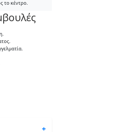
ς το κέντρο.
μβουλές
η.
ατος.
γγελματία.
.
+