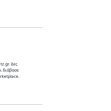
z.gr. Δες
αι διάβασε
rketplace.