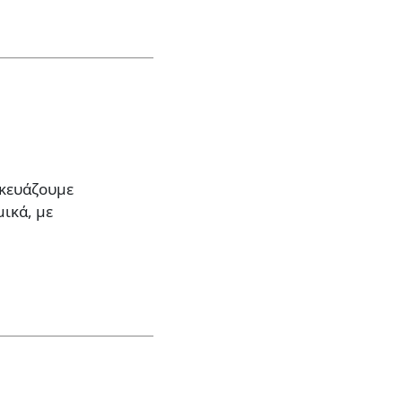
σκευάζουμε
μικά, με