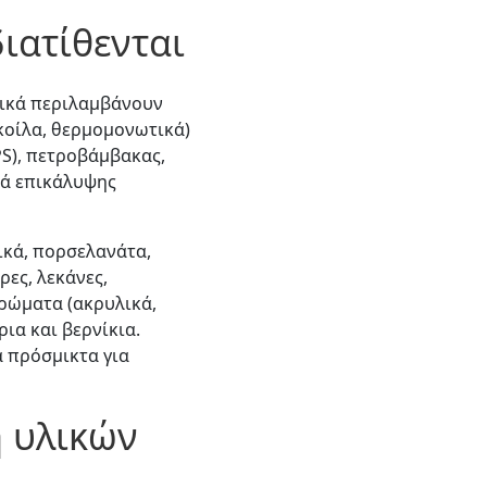
ιατίθενται
λικά περιλαμβάνουν
 κοίλα, θερμομονωτικά)
PS), πετροβάμβακας,
κά επικάλυψης
ικά, πορσελανάτα,
ρες, λεκάνες,
χρώματα (ακρυλικά,
ρια και βερνίκια.
ά πρόσμικτα για
η υλικών