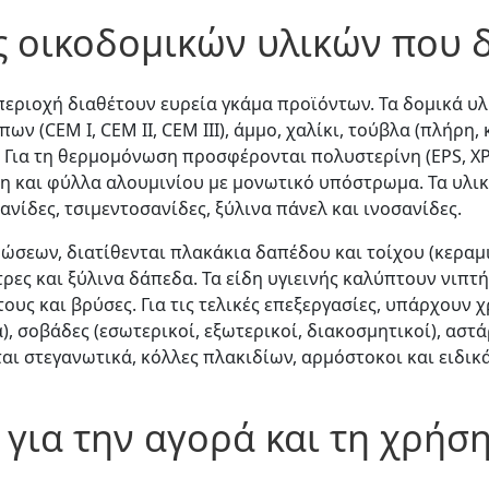
ς οικοδομικών υλικών που δ
περιοχή διαθέτουν ευρεία γκάμα προϊόντων. Τα δομικά υ
ν (CEM I, CEM II, CEM III), άμμο, χαλίκι, τούβλα (πλήρη,
. Για τη θερμομόνωση προσφέρονται πολυστερίνη (EPS, X
 και φύλλα αλουμινίου με μονωτικό υπόστρωμα. Τα υλι
ίδες, τσιμεντοσανίδες, ξύλινα πάνελ και ινοσανίδες.
ρώσεων, διατίθενται πλακάκια δαπέδου και τοίχου (κεραμ
τρες και ξύλινα δάπεδα. Τα είδη υγιεινής καλύπτουν νιπτή
τους και βρύσες. Για τις τελικές επεξεργασίες, υπάρχουν 
), σοβάδες (εσωτερικοί, εξωτερικοί, διακοσμητικοί), αστά
ι στεγανωτικά, κόλλες πλακιδίων, αρμόστοκοι και ειδικ
για την αγορά και τη χρήσ