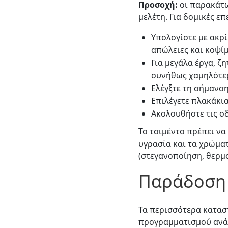
Προσοχή:
οι παρακάτω
μελέτη. Για δομικές ε
Υπολογίστε με ακρί
απώλειες και κοψί
Για μεγάλα έργα, ζ
συνήθως χαμηλότε
Ελέγξτε τη σήμανση
Επιλέγετε πλακάκι
Ακολουθήστε τις οδ
Το τσιμέντο πρέπει να
υγρασία και τα χρώματ
(στεγανοποίηση, θερμ
Παράδοση 
Τα περισσότερα κατασ
προγραμματισμού ανάλο