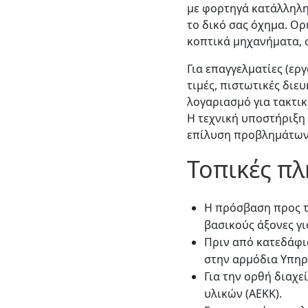
με φορτηγά κατάλληλη
το δικό σας όχημα. Ο
κοπτικά μηχανήματα, σ
Για επαγγελματίες (ερ
τιμές, πιστωτικές διε
λογαριασμό για τακτικ
Η τεχνική υποστήριξη
επίλυση προβλημάτων
Τοπικές π
Η πρόσβαση προς τ
βασικούς άξονες γι
Πριν από κατεδάφισ
στην αρμόδια Υπηρ
Για την ορθή διαχ
υλικών (ΑΕΚΚ).