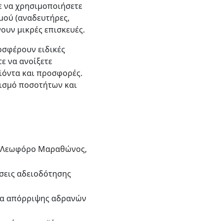
ε να χρησιμοποιήσετε
μού (αναδευτήρες,
ουν μικρές επισκευές.
ροσφέρουν ειδικές
ε να ανοίξετε
οϊόντα και προσφορές.
γισμό ποσοτήτων και
τη Λεωφόρο Μαραθώνος,
ήσεις αδειοδότησης
εία απόρριψης αδρανών