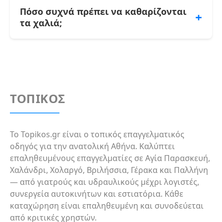
επαγγελματία για να κλείσετε ραντεβού.
καθαρίζονται με ήπιες μεθόδους και ουδέτερα
Πόσο συχνά πρέπει να καθαρίζονται
+
απορρυπαντικά. Η πλύση γίνεται συχνά στο
τα χαλιά;
χέρι για να προστατεύονται οι ίνες και τα
χρώματα. Ζητήστε δοκιμή αντοχής χρώματος
Συνιστάται επαγγελματικός καθαρισμός μία
πριν από την πλύση.
φορά τον χρόνο για τα περισσότερα
νοικοκυριά. Σε σπίτια με κατοικίδια ή
αλλεργίες προτείνεται κάθε εξάμηνο. Η τακτική
απολύμανση περιορίζει τα ακάρεα και
ΤΟΠΙΚΟΣ
παρατείνει τη διάρκεια ζωής του υφάσματος.
Το Topikos.gr είναι ο τοπικός επαγγελματικός
οδηγός για την ανατολική Αθήνα. Καλύπτει
επαληθευμένους επαγγελματίες σε Αγία Παρασκευή,
Χαλάνδρι, Χολαργό, Βριλήσσια, Γέρακα και Παλλήνη
— από γιατρούς και υδραυλικούς μέχρι λογιστές,
συνεργεία αυτοκινήτων και εστιατόρια. Κάθε
καταχώρηση είναι επαληθευμένη και συνοδεύεται
από κριτικές χρηστών.