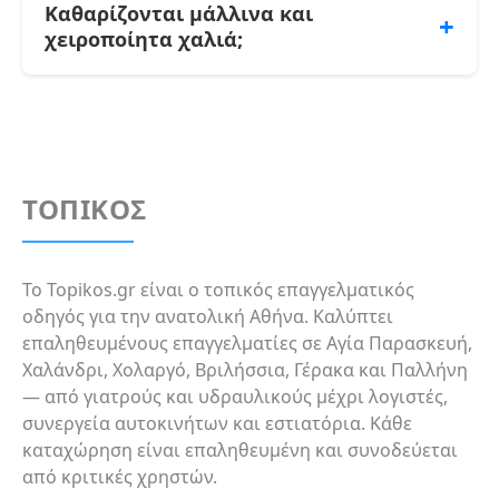
κλείσετε ραντεβού παραλαβής.
φορά τον χρόνο για τα περισσότερα
Καθαρίζονται μάλλινα και
+
νοικοκυριά. Σε σπίτια με κατοικίδια ή μικρά
χειροποίητα χαλιά;
παιδιά συνιστάται κάθε εξάμηνο. Ανάμεσα
στους καθαρισμούς, το τακτικό σκούπισμα
Ναι, εξειδικευμένα καταστήματα
παρατείνει τη διάρκεια ζωής του πέλους.
αναλαμβάνουν μάλλινα, μεταξωτά και
χειροποίητα χαλιά με ειδικές μεθόδους. Αυτά
τα υλικά απαιτούν κρύο νερό και ήπια
απορρυπαντικά για να μην ξεβάψουν. Ζητήστε
ΤΟΠΙΚΟΣ
να διευκρινιστεί η μέθοδος πριν παραδώσετε
το χαλί.
Το Topikos.gr είναι ο τοπικός επαγγελματικός
οδηγός για την ανατολική Αθήνα. Καλύπτει
επαληθευμένους επαγγελματίες σε Αγία Παρασκευή,
Χαλάνδρι, Χολαργό, Βριλήσσια, Γέρακα και Παλλήνη
— από γιατρούς και υδραυλικούς μέχρι λογιστές,
συνεργεία αυτοκινήτων και εστιατόρια. Κάθε
καταχώρηση είναι επαληθευμένη και συνοδεύεται
από κριτικές χρηστών.