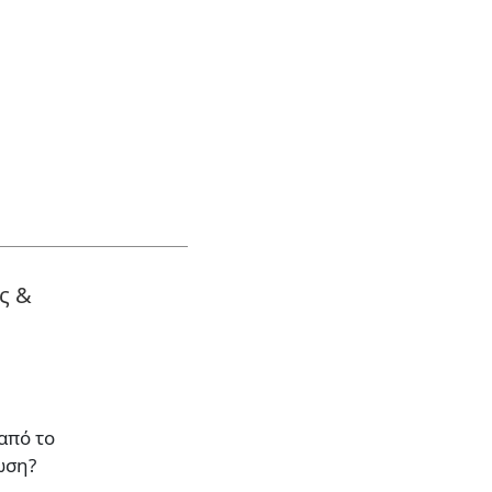
ς &
από το
ωση?