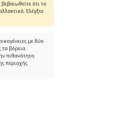
βεβαιωθείτε ότι το
λλακτικά. Ελέγξτε
οικογένειες με δύο
 τα βόρεια
την πιθανότητα
της περιοχής