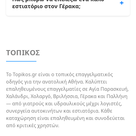
+
που επιθυμείτε.
μεσογειακές προτάσεις. Ορισμένα διαθέτουν
εστιατόριο στον Γέρακα;
και vegan ή χωρίς γλουτένη επιλογές.
Συνιστάται να ρωτήσετε τηλεφωνικά για τις
Ξεκινήστε διαβάζοντας τις κριτικές χρηστών
διαθέσιμες επιλογές και τυχόν αλλεργιογόνα.
και τη βαθμολογία στον οδηγό. Δώστε προσοχή
στο VERIFIED badge και στην πληρότητα των
στοιχείων επικοινωνίας. Συμβουλή: συγκρίνετε
τον τύπο κουζίνας και καλέστε το κατάστημα
ΤΟΠΙΚΟΣ
για ωράριο και διαθεσιμότητα.
Το Topikos.gr είναι ο τοπικός επαγγελματικός
οδηγός για την ανατολική Αθήνα. Καλύπτει
επαληθευμένους επαγγελματίες σε Αγία Παρασκευή,
Χαλάνδρι, Χολαργό, Βριλήσσια, Γέρακα και Παλλήνη
— από γιατρούς και υδραυλικούς μέχρι λογιστές,
συνεργεία αυτοκινήτων και εστιατόρια. Κάθε
καταχώρηση είναι επαληθευμένη και συνοδεύεται
από κριτικές χρηστών.