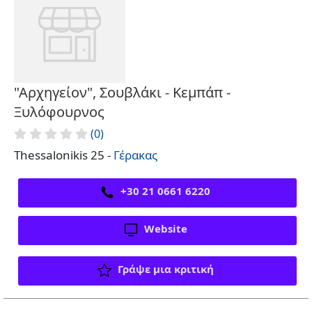
"Αρχηγείον", Σουβλάκι - Κεμπάπ -
Ξυλόφουρνος
(0)
Thessalonikis 25 -
Γέρακας
+30 21 0661 6220
Website
Γράψε μια κριτική