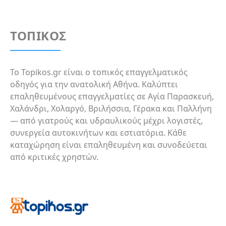
Βεβαιωθείτε ότι διαθέτει ειδικότητα και
εγγραφή στον ιατρικό σύλλογο. Δείτε τη
διεύθυνση στον χάρτη και καλέστε απευθείας
ΤΟΠΙΚΟΣ
για να κλείσετε ραντεβού.
Το Topikos.gr είναι ο τοπικός επαγγελματικός
οδηγός για την ανατολική Αθήνα. Καλύπτει
επαληθευμένους επαγγελματίες σε Αγία Παρασκευή,
Χαλάνδρι, Χολαργό, Βριλήσσια, Γέρακα και Παλλήνη
— από γιατρούς και υδραυλικούς μέχρι λογιστές,
συνεργεία αυτοκινήτων και εστιατόρια. Κάθε
καταχώρηση είναι επαληθευμένη και συνοδεύεται
από κριτικές χρηστών.