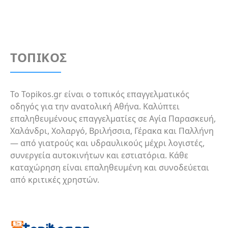
Η αποζημίωση ξεκινά με δήλωση του
ξεκινούν από 200–600 € ετησίως. Καλέστε τον
συμβάντος στον ασφαλιστή εντός 8 ημερών και
επαγγελματία απευθείας για αξιολόγηση των
υποβολή των δικαιολογητικών. Οι σύμβουλοι
αναγκών της επιχείρησής σας.
καθοδηγούν σε κάθε βήμα της διαδικασίας
αποζημίωσης, που διαρκεί συνήθως 15–30
ΤΟΠΙΚΟΣ
ημέρες. Η έγκαιρη και σωστή τεκμηρίωση
επιταχύνει την πληρωμή.
Το Topikos.gr είναι ο τοπικός επαγγελματικός
οδηγός για την ανατολική Αθήνα. Καλύπτει
επαληθευμένους επαγγελματίες σε Αγία Παρασκευή,
Χαλάνδρι, Χολαργό, Βριλήσσια, Γέρακα και Παλλήνη
— από γιατρούς και υδραυλικούς μέχρι λογιστές,
συνεργεία αυτοκινήτων και εστιατόρια. Κάθε
καταχώρηση είναι επαληθευμένη και συνοδεύεται
από κριτικές χρηστών.