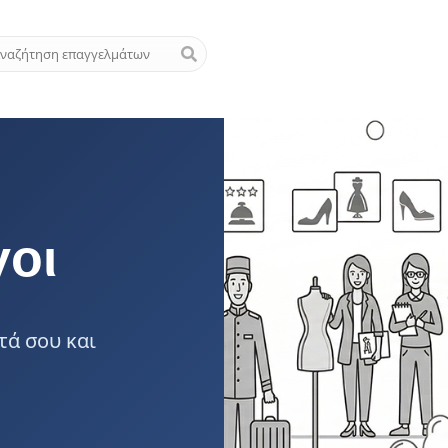
γοι
τά σου και