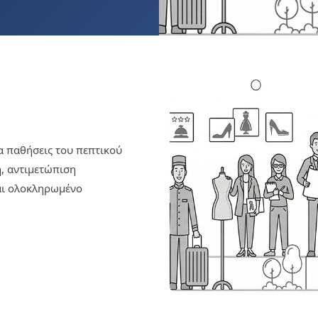
α παθήσεις του πεπτικού
, αντιμετώπιση
και ολοκληρωμένο