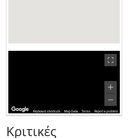
Keyboard shortcuts
Map Data
Terms
Report a problem
Κριτικές