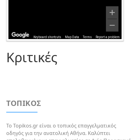
Keyboard shortcuts
Map Data
Terms
Report a problem
Κριτικές
ΤΟΠΙΚΟΣ
Το Topikos.gr είναι ο τοπικός επαγγελματικός
οδηγός για την ανατολική Αθήνα. Καλύπτει