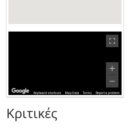
Keyboard shortcuts
Map Data
Terms
Report a problem
Κριτικές