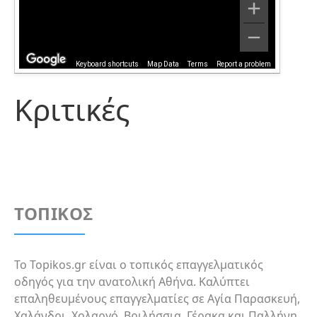
Keyboard shortcuts
Map Data
Terms
Report a problem
Κριτικές
ΤΟΠΙΚΟΣ
Το Topikos.gr είναι ο τοπικός επαγγελματικός
οδηγός για την ανατολική Αθήνα. Καλύπτει
επαληθευμένους επαγγελματίες σε Αγία Παρασκευή,
Χαλάνδρι, Χολαργό, Βριλήσσια, Γέρακα και Παλλήνη