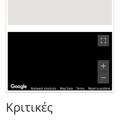
Keyboard shortcuts
Map Data
Terms
Report a problem
Κριτικές