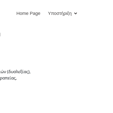
Home Page
Υποστήριξη
ή
ν (δυσλεξίας),
ραπείας,