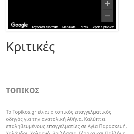
Keyboard shortcuts
Map Data
Terms
Report a problem
Κριτικές
ΤΟΠΙΚΟΣ
Το Topikos.gr είναι ο τοπικός επαγγελματικός
οδηγός για την ανατολική Αθήνα. Καλύπτει
επαληθευμένους επαγγελματίες σε Αγία Παρασκευή,
Χαλάνδρι, Χολαργό, Βριλήσσια, Γέρακα και Παλλήνη