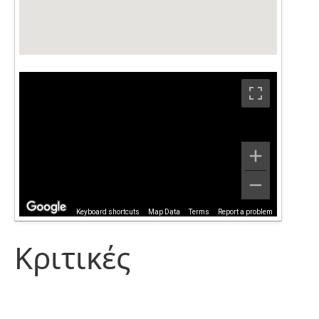
Keyboard shortcuts
Map Data
Terms
Report a problem
Κριτικές