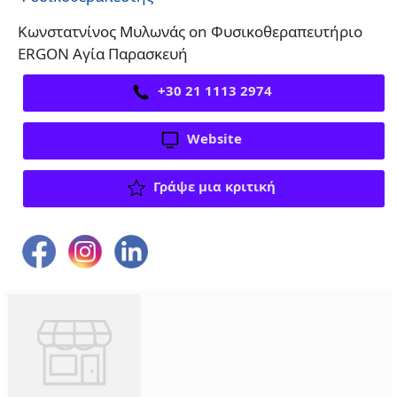
Κωνστατνίνος Μυλωνάς on Φυσικοθεραπευτήριο
ERGON Αγία Παρασκευή
+30 21 1113 2974
Website
Γράψε μια κριτική