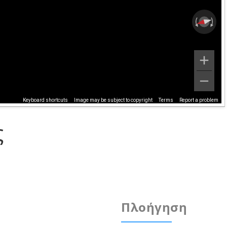
Keyboard shortcuts
Image may be subject to copyright
Terms
Report a problem
ς
Πλοήγηση