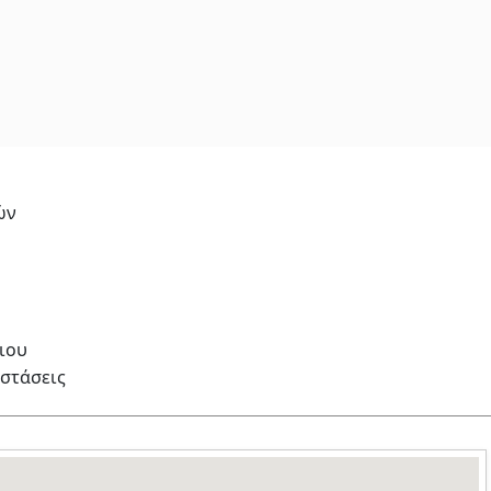
ών
ιου
στάσεις