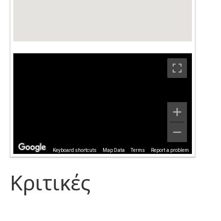
Keyboard shortcuts
Map Data
Terms
Report a problem
Κριτικές