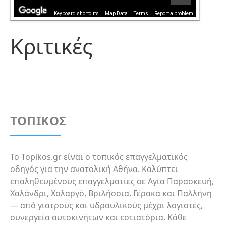
Keyboard shortcuts
Map Data
Terms
Report a problem
Κριτικές
ΤΟΠΙΚΟΣ
Το Topikos.gr είναι ο τοπικός επαγγελματικός
οδηγός για την ανατολική Αθήνα. Καλύπτει
επαληθευμένους επαγγελματίες σε Αγία Παρασκευή,
Χαλάνδρι, Χολαργό, Βριλήσσια, Γέρακα και Παλλήνη
— από γιατρούς και υδραυλικούς μέχρι λογιστές,
συνεργεία αυτοκινήτων και εστιατόρια. Κάθε