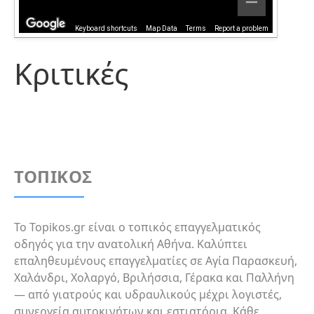
Keyboard shortcuts
Map Data
Terms
Report a problem
Κριτικές
ΤΟΠΙΚΟΣ
Το Topikos.gr είναι ο τοπικός επαγγελματικός
οδηγός για την ανατολική Αθήνα. Καλύπτει
επαληθευμένους επαγγελματίες σε Αγία Παρασκευή,
Χαλάνδρι, Χολαργό, Βριλήσσια, Γέρακα και Παλλήνη
— από γιατρούς και υδραυλικούς μέχρι λογιστές,
συνεργεία αυτοκινήτων και εστιατόρια. Κάθε